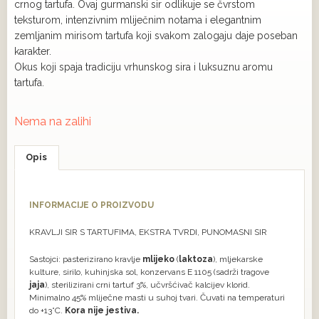
crnog tartufa. Ovaj gurmanski sir odlikuje se čvrstom
teksturom, intenzivnim mliječnim notama i elegantnim
zemljanim mirisom tartufa koji svakom zalogaju daje poseban
karakter.
Okus koji spaja tradiciju vrhunskog sira i luksuznu aromu
tartufa.
Nema na zalihi
Opis
INFORMACIJE O PROIZVODU
KRAVLJI SIR S TARTUFIMA, EKSTRA TVRDI, PUNOMASNI SIR
Sastojci: pasterizirano kravlje
mlijeko
(
laktoza
), mljekarske
kulture, sirilo, kuhinjska sol, konzervans E 1105 (sadrži tragove
jaja
), sterilizirani crni tartuf 3%, učvršćivač kalcijev klorid.
Minimalno 45% mliječne masti u suhoj tvari. Čuvati na temperaturi
do +13°C.
Kora nije jestiva.