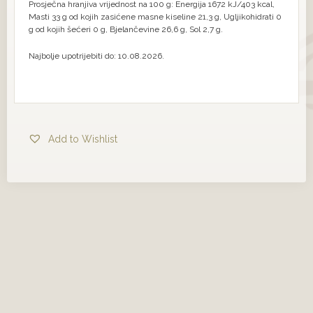
Prosječna hranjiva vrijednost na 100 g: Energija 1672 kJ/403 kcal,
Masti 33 g od kojih zasićene masne kiseline 21,3 g, Ugljikohidrati 0
g od kojih šećeri 0 g, Bjelančevine 26,6 g, Sol 2,7 g.
Najbolje upotrijebiti do: 10.08.2026.
Add to Wishlist