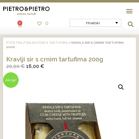
0
Hrvatski
0
POČETNA
/
DELIKATESE S TARTUFIMA
/ KRAVLJI SIR S CRNIM TARTUFIMA
200G
Kravlji sir s crnim tartufima 200g
20,00
€
16,00
€
Akcija!