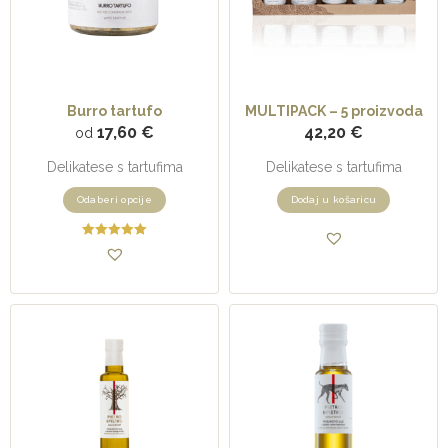
Burro tartufo
MULTIPACK – 5 proizvoda
17,60
€
42,20
€
od
Delikatese s tartufima
Delikatese s tartufima
Odaberi opcije
Dodaj u košaricu
Ocjenjeno
5.00
od 5