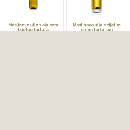
Maslinovo ulje s okusom
Maslinovo ulje s cijelim
bijelog tartufa
crnim tartufom
15,60
€
14,00
€
od
od
Bestselleri
Bestselleri
Odaberi opcije
Odaberi opcije
Ocjenjeno
5.00
od 5