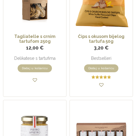
Tagliatelle s crnim
Čips s okusom bijelog
tartufom 250g
tartufa 50g
12,00
€
3,20
€
Delikatese s tartufima
Bestselleri
Dodaj u košaricu
Dodaj u košaricu
Ocjenjeno
5.00
od 5