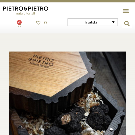
0
Hrvatski
0