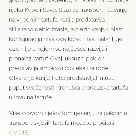
4600 godina izvađenog iz naplavnih područja
rijeka Kupe i Save. Služi za transport i čuvanje
najvrjednijih tartufa. Kutija predstavlja
stilizirano deblo hrasta, a njezin vanjski plašt
konfiguraciju hrastove kore. Hrast natkriljuje
ozemlje u kojem se najčešće razvija i
pronalazi tartuf. Ovaj luksuzni poklon
predstavlja simbiozu čovjeka i prirode.
Otvaranje kutije treba predstavljati ritual,
poput svečanosti i trenutka pronalaska tartufa
u lovu na tartufe.
Više o ovom cjelovitom rješenju za pakiranje i
transport svježih tartufa možete pročitati
OVDJE
.