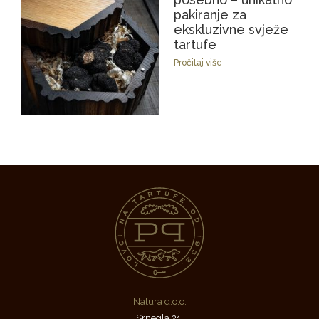
pakiranje za
ekskluzivne svježe
tartufe
Pročitaj više
Natura d.o.o.
Srnegla 21,