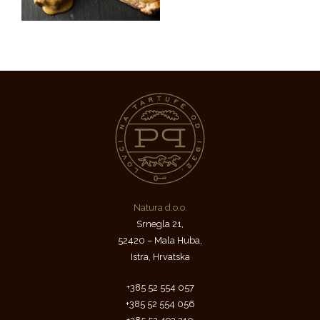
Natura d.o.o.
Srnegla 21,
52420 – Mala Huba,
Istra, Hrvatska
+385 52 554 057
+385 52 554 056