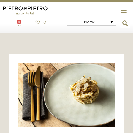
0
Hrvatski
0